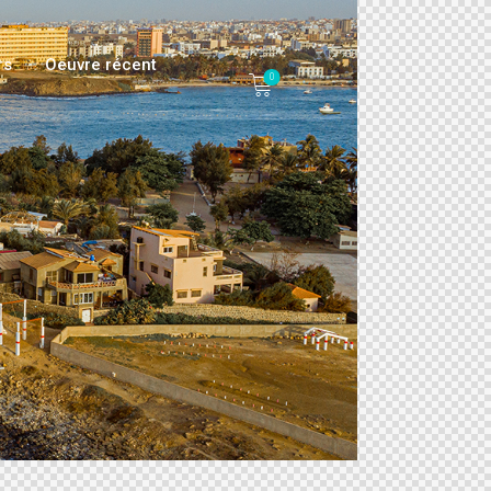
rs
Oeuvre récent
0