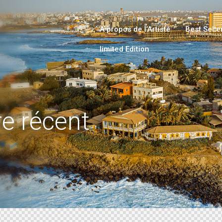
A propos de l’Artiste
Best Selle
limited Edition
e récent