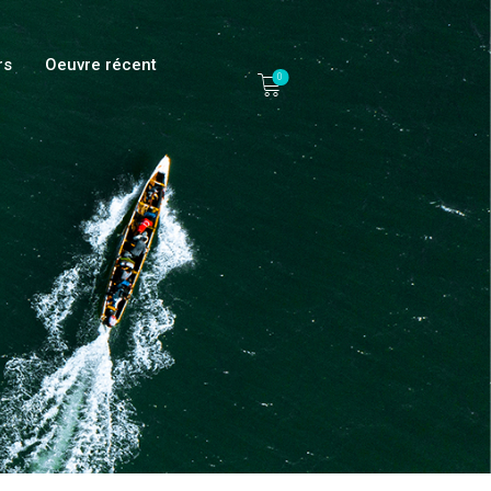
rs
Oeuvre récent
0