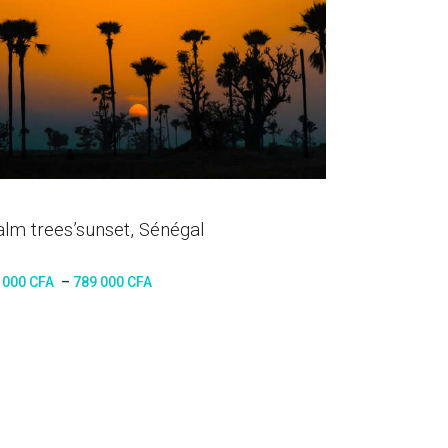
alm trees’sunset, Sénégal
 000
CFA
–
789 000
CFA