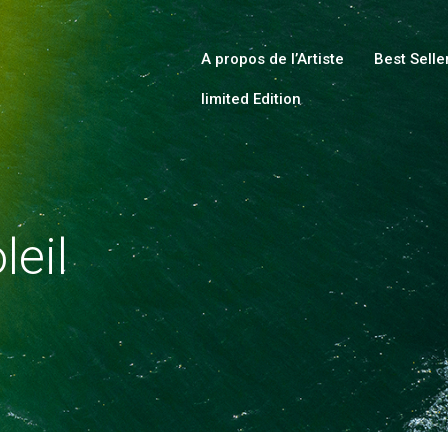
HOME
ABOUT
A propos de l’Artiste
Best Selle
limited Edition
COLLECTIONS
SHOP
LOCAL STORES
PAGES
leil
CONTACT