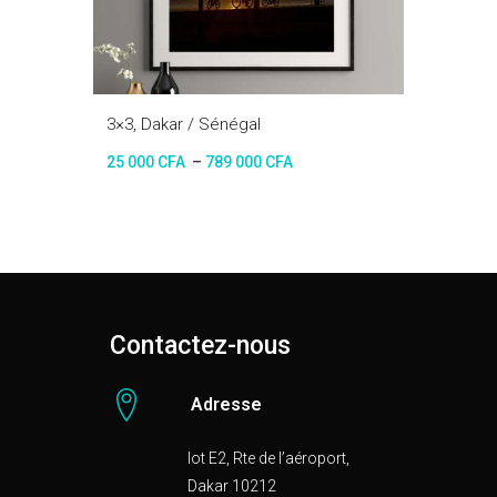
3×3, Dakar / Sénégal
25 000
CFA
–
789 000
CFA
Contactez-nous
Adresse
lot E2, Rte de l’aéroport,
Dakar 10212