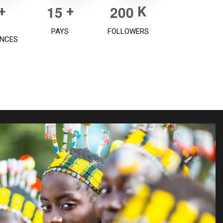
1
5
2
0
0
+
+
K
PAYS
FOLLOWERS
ENCES