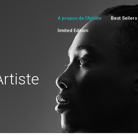
HOME
ABOUT
A propos de l’Artiste
Best Sellers
limited Edition
COLLECTIONS
SHOP
LOCAL STORES
PAGES
Artiste
CONTACT