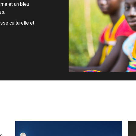
ume et un bleu
es.
sse culturelle et
s