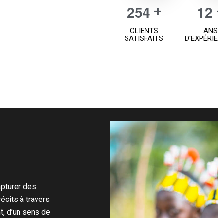
2
5
4
1
2
+
CLIENTS
ANS
SATISFAITS
D'EXPÉRI
apturer des
écits à travers
t, d’un sens de